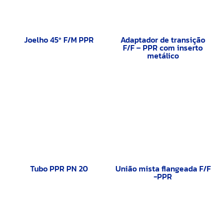
Joelho 45º F/M PPR
Adaptador de transição
F/F – PPR com inserto
metálico
Tubo PPR PN 20
União mista flangeada F/F
-PPR