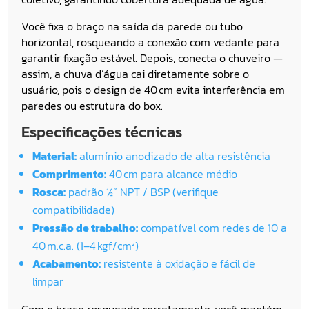
Você fixa o braço na saída da parede ou tubo
horizontal, rosqueando a conexão com vedante para
garantir fixação estável. Depois, conecta o chuveiro —
assim, a chuva d’água cai diretamente sobre o
usuário, pois o design de 40 cm evita interferência em
paredes ou estrutura do box.
Especificações técnicas
Material:
alumínio anodizado de alta resistência
Comprimento:
40 cm para alcance médio
Rosca:
padrão ½” NPT / BSP (verifique
compatibilidade)
Pressão de trabalho:
compatível com redes de 10 a
40 m.c.a. (1–4 kgf/cm²)
Acabamento:
resistente à oxidação e fácil de
limpar
Com o braço rosqueado corretamente, você mantém