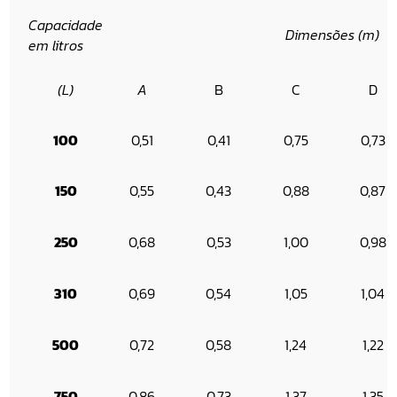
Capacidade
Dimensões (m)
em litros
(L)
A
B
C
D
100
0,51
0,41
0,75
0,73
150
0,55
0,43
0,88
0,87
250
0,68
0,53
1,00
0,98
310
0,69
0,54
1,05
1,04
500
0,72
0,58
1,24
1,22
750
0,86
0,73
1,37
1,35