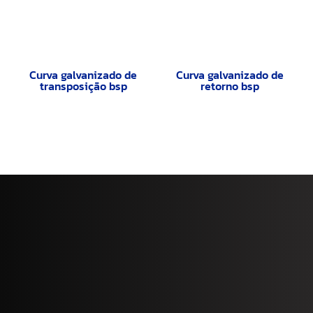
Curva galvanizado de
Curva galvanizado de
transposição bsp
retorno bsp