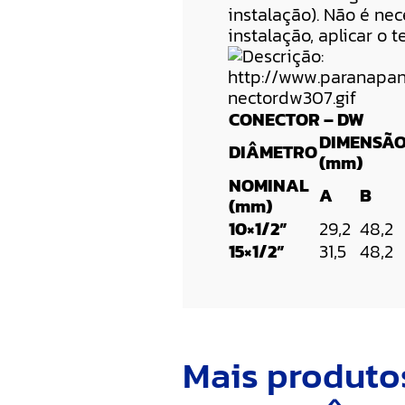
instalação). Não é ne
instalação, aplicar o
CONECTOR – DW
DIMENSÃ
DIÂMETRO
(mm)
NOMINAL
A
B
(mm)
10×1/2”
29,2
48,2
15×1/2”
31,5
48,2
Mais produto