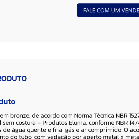
FALE COM UM VEND
PRODUTO
oduto
em bronze, de acordo com Norma Técnica NBR 15277
el sem costura – Produtos Eluma, conforme NBR 147
as de água quente e fria, gás e ar comprimido. O a
to do tubo, com vedação por aperto metal x meta