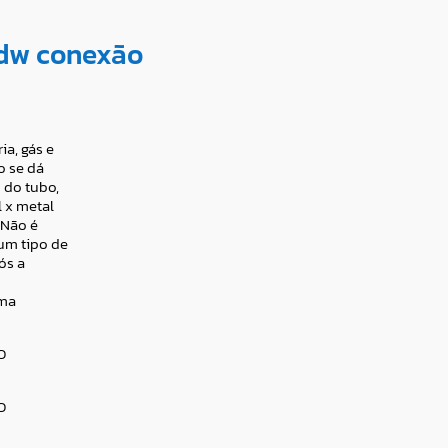
 dw conexão
ia, gás e
o se dá
 do tubo,
 x metal
 Não é
um tipo de
ós a
rma
O
O