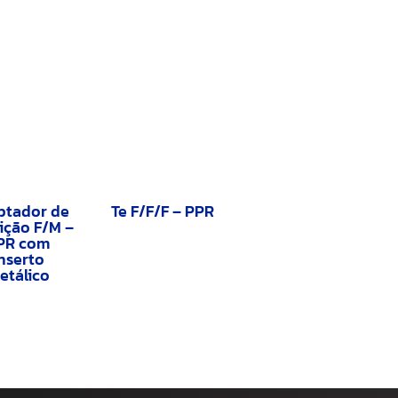
ptador de
Te F/F/F – PPR
ição F/M –
PR com
nserto
etálico