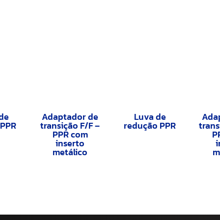
de
Adaptador de
Luva de
Ada
 PPR
transição F/F –
redução PPR
trans
PPR com
P
inserto
i
metálico
m