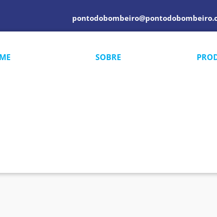
pontodobombeiro@pontodobombeiro.
ME
SOBRE
PRO