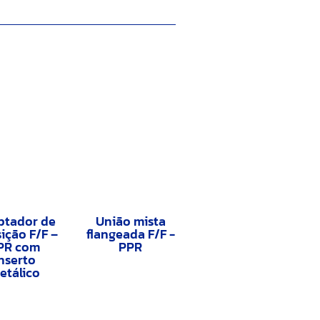
ptador de
União mista
ição F/F –
flangeada F/F -
PR com
PPR
nserto
etálico