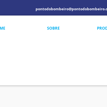
pontodobombeiro@pontodobombeiro.
ME
SOBRE
PRO