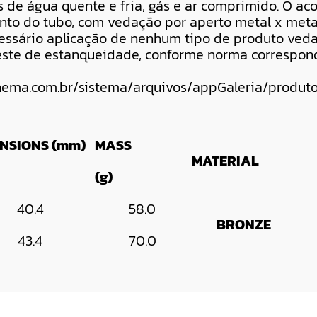
as de água quente e fria, gás e ar comprimido. O a
to do tubo, com vedação por aperto metal x meta
cessário aplicação de nenhum tipo de produto veda
 teste de estanqueidade, conforme norma correspon
NSIONS (mm)
MASS
MATERIAL
(g)
40.4
58.0
BRONZE
43.4
70.0