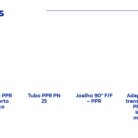
s
– PPR
Tubo PPR PN
Joelho 90º F/F
Ada
erto
25
– PPR
trans
co
P
i
m