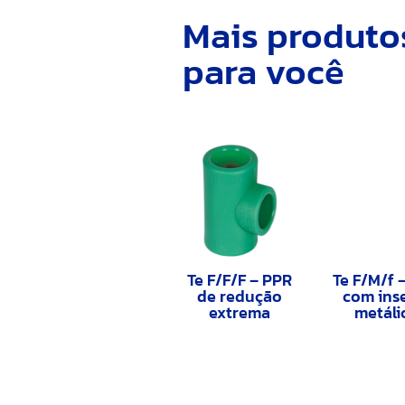
Mais produto
para você
Te F/F/F – PPR
Te F/M/f 
de redução
com ins
extrema
metáli