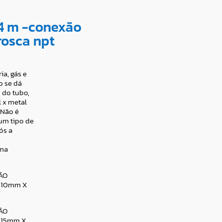
4 m -conexão
rosca npt
ia, gás e
o se dá
 do tubo,
 x metal
 Não é
um tipo de
ós a
rma
ÃO
 10mm X
ÃO
 15mm X