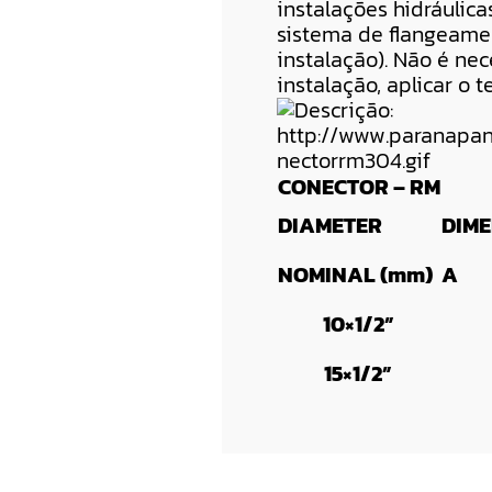
instalações hidráulic
sistema de flangeamen
instalação). Não é ne
instalação, aplicar o
CONECTOR – RM
DIAMETER
DIME
NOMINAL (mm)
A
10×1/2”
15×1/2”