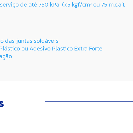
erviço de até 750 kPa, (7,5 kgf/cm² ou 75 m.c.a.).
o das juntas soldáveis
lástico ou Adesivo Plástico Extra Forte.
lação
s