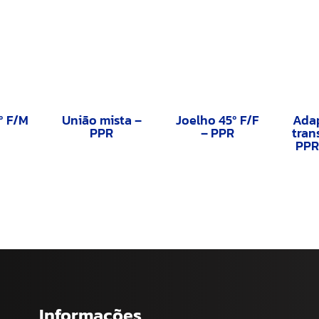
º F/M
União mista –
Joelho 45º F/F
Ada
PPR
– PPR
tran
PPR
Informações