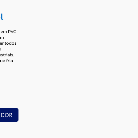
l
a em PVC
om
er todos
s
striais.
ua fria
EDOR