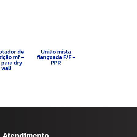
ptador de
União mista
sição mf –
flangeada F/F -
 para dry
PPR
wall
Atendimento