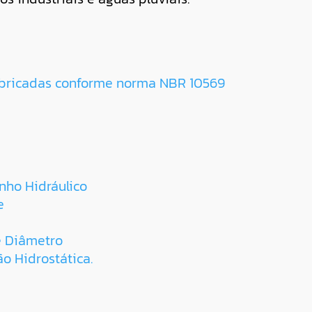
bricadas conforme norma NBR 10569
ho Hidráulico
e
e Diâmetro
ão Hidrostática.