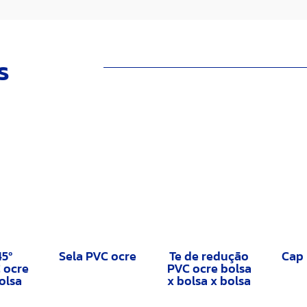
s
45º
Sela PVC ocre
Te de redução
Cap 
 ocre
PVC ocre bolsa
bolsa
x bolsa x bolsa