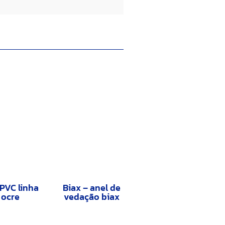
PVC linha
Biax – anel de
ocre
vedação biax