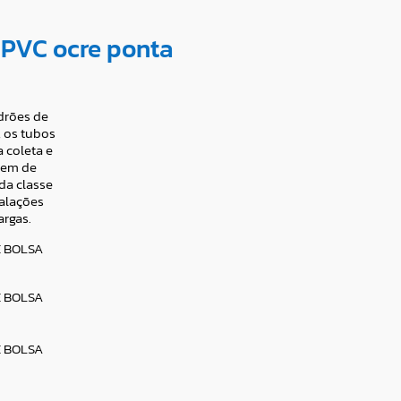
 PVC ocre ponta
adrões de
, os tubos
 coleta e
gem de
ada classe
talações
argas.
E BOLSA
E BOLSA
E BOLSA