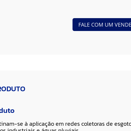
FALE COM UM VEND
PRODUTO
oduto
tinam-se à aplicação em redes coletoras de esgot
s industriais e águas pluviais.