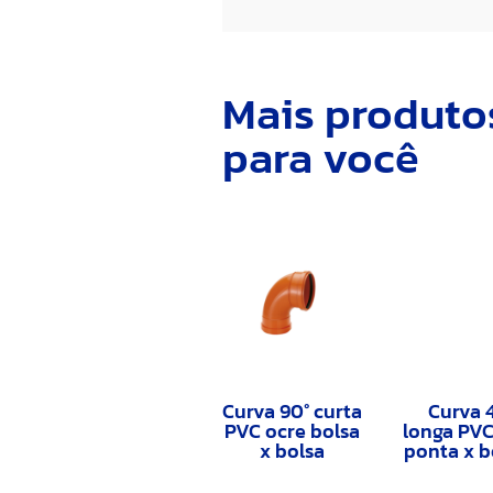
Mais produto
para você
Curva 90° curta
Curva 
PVC ocre bolsa
longa PVC
x bolsa
ponta x 