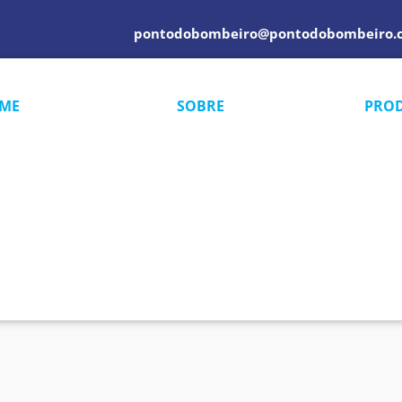
pontodobombeiro@pontodobombeiro.
ME
SOBRE
PRO