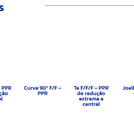
s
– PPR
Curva 90º F/F –
Te F/F/F – PPR
Joel
ção
PPR
de redução
al
extrema e
central