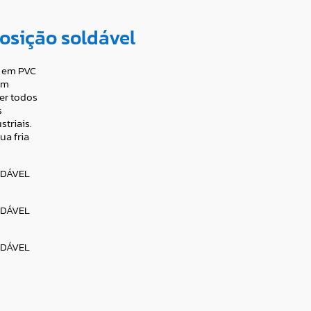
osição soldável
a em PVC
om
er todos
s
striais.
ua fria
LDÁVEL
LDÁVEL
LDÁVEL