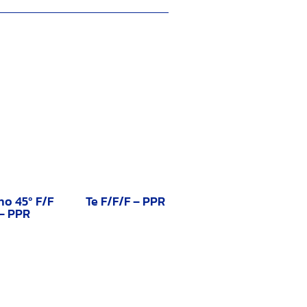
ho 45º F/F
Te F/F/F – PPR
– PPR