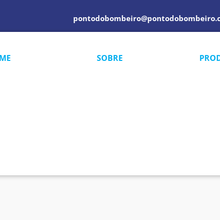
pontodobombeiro@pontodobombeiro.
ME
SOBRE
PRO