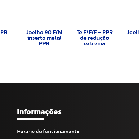
PPR
Joelho 90 F/M
Te F/F/F – PPR
Joel
inserto metal
de redução
PPR
extrema
Informações
Horário de funcionamento