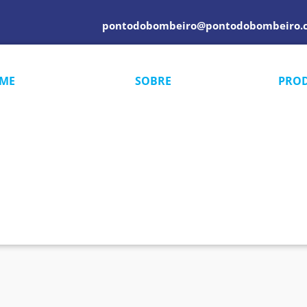
pontodobombeiro@pontodobombeiro.
ME
SOBRE
PRO