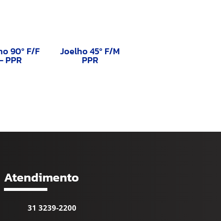
ho 90º F/F
Joelho 45º F/M
– PPR
PPR
Atendimento
31 3239-2200