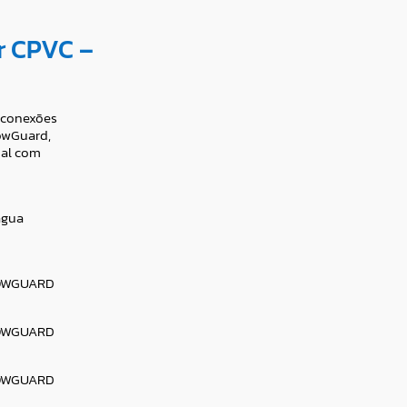
r CPVC –
 conexões
owGuard,
nal com
água
LOWGUARD
LOWGUARD
LOWGUARD