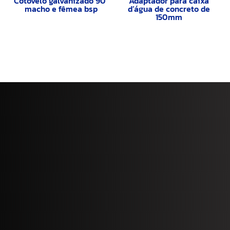
Cotovelo galvanizado 90°
Adaptador para caixa
macho e fêmea bsp
d’água de concreto de
150mm