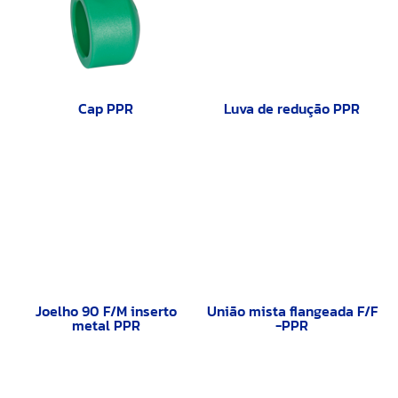
Cap PPR
Luva de redução PPR
Joelho 90 F/M inserto
União mista flangeada F/F
metal PPR
-PPR