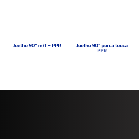
Joelho 90º m/f – PPR
Joelho 90º porca louca
PPR