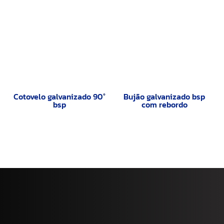
Cotovelo galvanizado 90°
Bujão galvanizado bsp
bsp
com rebordo