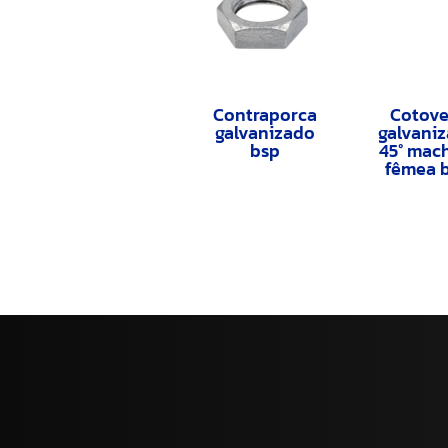
Contraporca
Cotove
galvanizado
galvani
bsp
45° mac
fêmea 