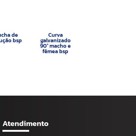
ucha de
Curva
ução bsp
galvanizado
90° macho e
fêmea bsp
Atendimento