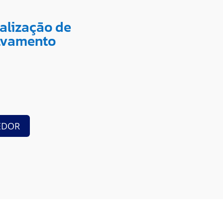
nalização de
alvamento
EDOR