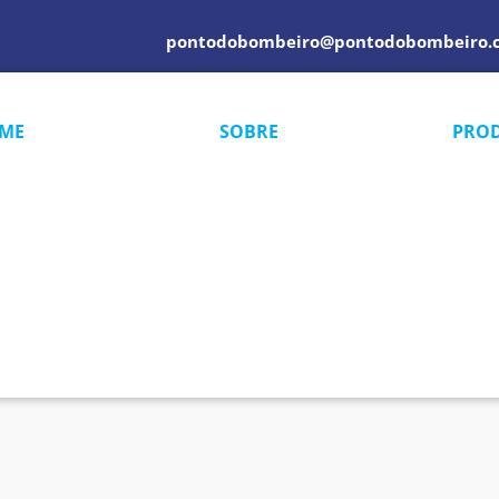
pontodobombeiro@pontodobombeiro.
ME
SOBRE
PRO