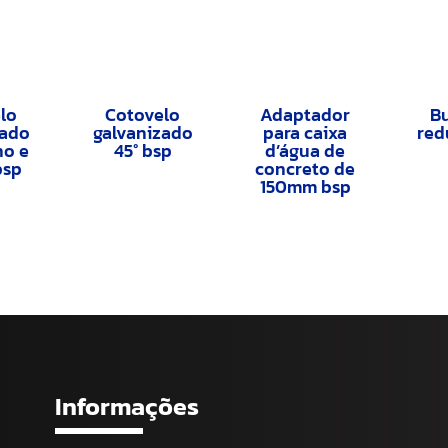
lo
Cotovelo
Adaptador
B
zado
galvanizado
para caixa
red
ho e
45° bsp
d’água de
bsp
concreto de
150mm bsp
Informações