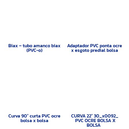
Biax – tubo amanco biax
Adaptador PVC ponta ocre
(PVC-o)
x esgoto predial bolsa
Curva 90° curta PVC ocre
CURVA 22° 30_x0092_
bolsa x bolsa
PVC OCRE BOLSA X
BOLSA