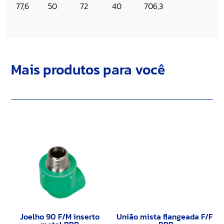
77,6
50
72
40
706,3
Mais produtos para você
Joelho 90 F/M inserto
União mista flangeada F/F