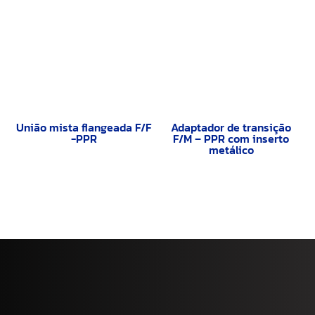
União mista flangeada F/F
Adaptador de transição
-PPR
F/M – PPR com inserto
metálico