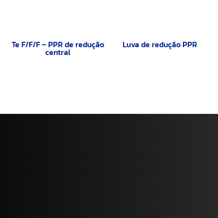
Te F/F/F – PPR de redução
Luva de redução PPR
central