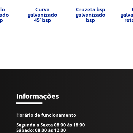
lo
Curva
Cruzeta bsp
zado
galvanizado
galvanizado
galv
sp
45° bsp
bsp
ret
Informações
Horário de funcionamento
Segunda a Sexta 08:00 às 18:00
Sábado: 08:00 às 12:00