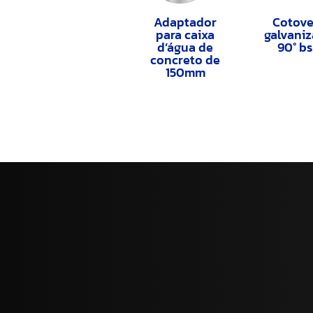
Adaptador
Cotove
para caixa
galvani
d’água de
90° b
concreto de
150mm