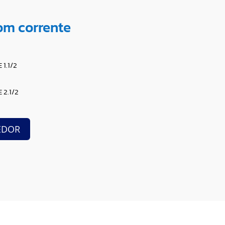
m corrente
1.1/2
2.1/2
EDOR