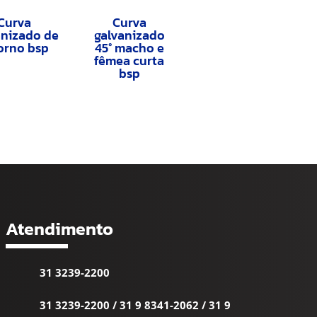
Curva
Curva
anizado de
galvanizado
orno bsp
45° macho e
fêmea curta
bsp
Atendimento
31 3239-2200
31 3239-2200
/
31 9 8341-2062
/
31 9