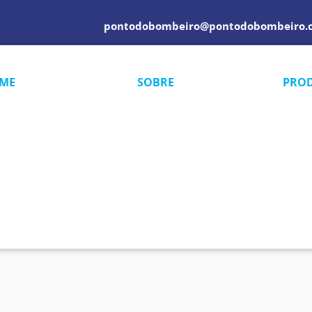
pontodobombeiro@pontodobombeiro.
ME
SOBRE
PRO