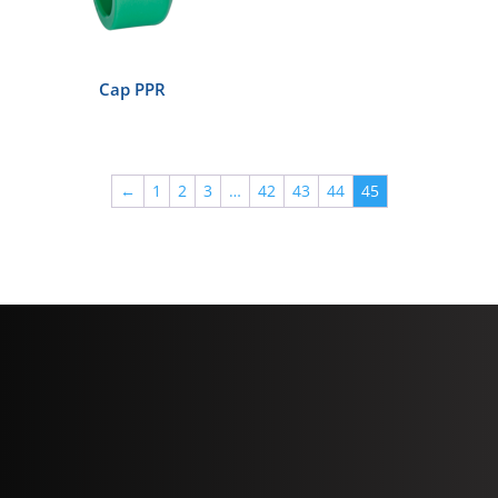
Cap PPR
←
1
2
3
…
42
43
44
45