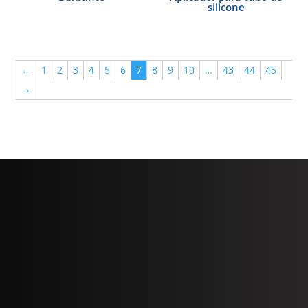
silicone
←
1
2
3
4
5
6
7
8
9
10
…
43
44
45
→